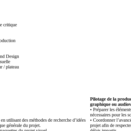
e critique
oduction
und Design
suelle
r / plateau
Pilotage de la produ
graphique ou audiovi
• Préparer les élément
nécessaires pour les so
 en utilisant des méthodes de recherche d’idées
• Coordonner l’avanc
ique générale du projet.
projet afin de respecte
aquettes du projet visuel.
délais impartis.