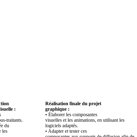
ction
Réalisation finale du projet
suelle :
graphique :
s
• Élaborer les composantes
us-traitants.
visuelles et les animations, en utilisant les
ée du
logiciels adaptés.
r les
• Adapter et tester ces
composantes aux supports de diffusion afin de