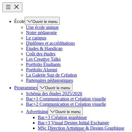
École
Ouvrir le menu
Une école unique
Notre pédagogie
Le campus
Diplômes et accréditations
Études & Handicap
Coût des études
Les Creative Talks
Portfolio Étudiants
Portfolio Alumni
La Galerie Sup de Création
Partenaires pédagogiques
Programmes
Ouvrir le menu
Schéma des études 2025/2026
Bac+1 Communication et Création visuelle
Bac+2 Communication et Création visuelle
Advertising
Ouvrir le menu
Bac+3 Création graphique
Bac+3 Visual Design Initial Exchange
MSc Direction Artistique & Design Graphique