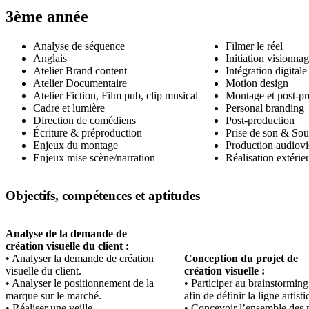
3ème année
Filmer le réel
Analyse de séquence
Initiation visionnag
Anglais
Intégration digitale
Atelier Brand content
Motion design
Atelier Documentaire
Montage et post-pr
Atelier Fiction, Film pub, clip musical
Personal branding
Cadre et lumière
Post-production
Direction de comédiens
Prise de son & So
Écriture & préproduction
Production audiovi
Enjeux du montage
Réalisation extérieu
Enjeux mise scène/narration
Objectifs, compétences et aptitudes
Analyse de la demande de
création visuelle du client :
• Analyser la demande de création
Conception du projet de
visuelle du client.
création visuelle :
• Analyser le positionnement de la
• Participer au brainstorming
marque sur le marché.
afin de définir la ligne artist
• Réaliser une veille
• Concevoir l’ensemble des m