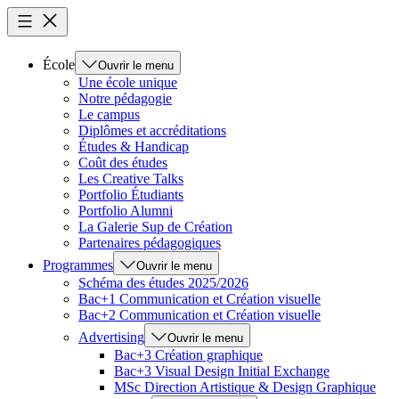
École
Ouvrir le menu
Une école unique
Notre pédagogie
Le campus
Diplômes et accréditations
Études & Handicap
Coût des études
Les Creative Talks
Portfolio Étudiants
Portfolio Alumni
La Galerie Sup de Création
Partenaires pédagogiques
Programmes
Ouvrir le menu
Schéma des études 2025/2026
Bac+1 Communication et Création visuelle
Bac+2 Communication et Création visuelle
Advertising
Ouvrir le menu
Bac+3 Création graphique
Bac+3 Visual Design Initial Exchange
MSc Direction Artistique & Design Graphique